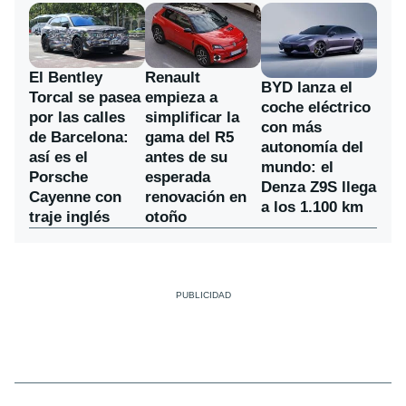
El Bentley
Renault
BYD lanza el
Torcal se pasea
empieza a
coche eléctrico
por las calles
simplificar la
con más
de Barcelona:
gama del R5
autonomía del
así es el
antes de su
mundo: el
Porsche
esperada
Denza Z9S llega
Cayenne con
renovación en
a los 1.100 km
traje inglés
otoño