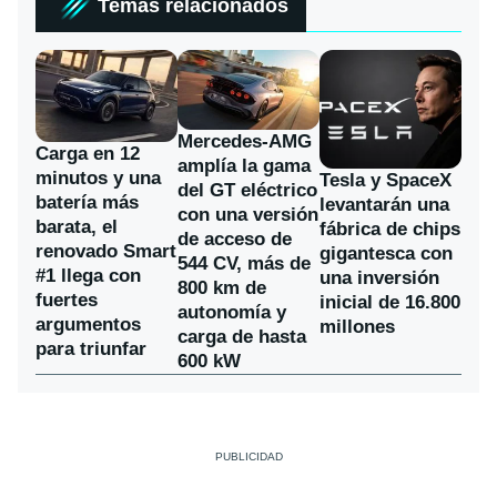
Temas relacionados
Mercedes-AMG
Carga en 12
amplía la gama
minutos y una
Tesla y SpaceX
del GT eléctrico
batería más
levantarán una
con una versión
barata, el
fábrica de chips
de acceso de
renovado Smart
gigantesca con
544 CV, más de
#1 llega con
una inversión
800 km de
fuertes
inicial de 16.800
autonomía y
argumentos
millones
carga de hasta
para triunfar
600 kW