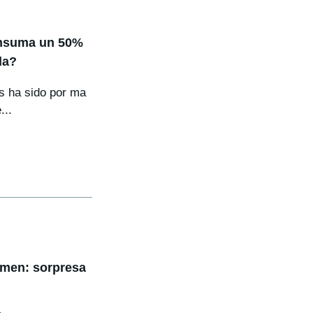
onsuma un 50%
da?
os ha sido por ma
...
umen: sorpresa