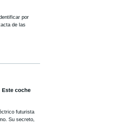
entificar por
xacta de las
 Este coche
trico futurista
mo. Su secreto,