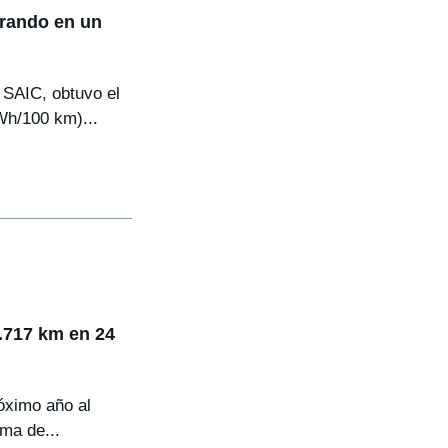
orando en un
 SAIC, obtuvo el
h/100 km)...
3.717 km en 24
óximo año al
ma de...