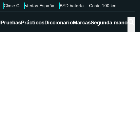
Clase C
Ventas España
BYD batería
Coste 100 km
d
Pruebas
Prácticos
Diccionario
Marcas
Segunda mano