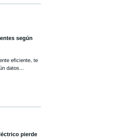
ientes según
nte eficiente, te
ún datos...
éctrico pierde