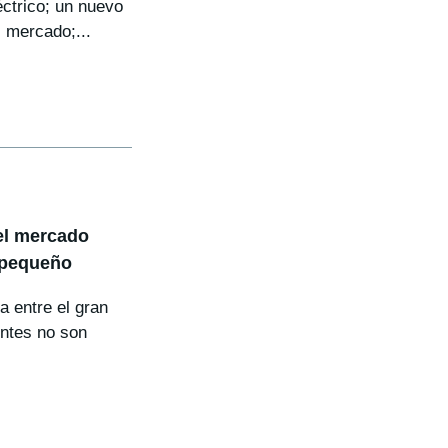
éctrico; un nuevo
l mercado;...
el mercado
 pequeño
a entre el gran
entes no son