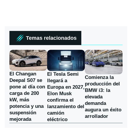
Temas relacionados
El Changan
El Tesla Semi
Comienza la
Deepal S07 se
llegará a
producción del
pone al día con
Europa en 2027,
BMW i3: la
carga de 200
Elon Musk
elevada
kW, más
confirma el
demanda
potencia y una
lanzamiento del
augura un éxito
suspensión
camión
arrollador
mejorada
eléctrico