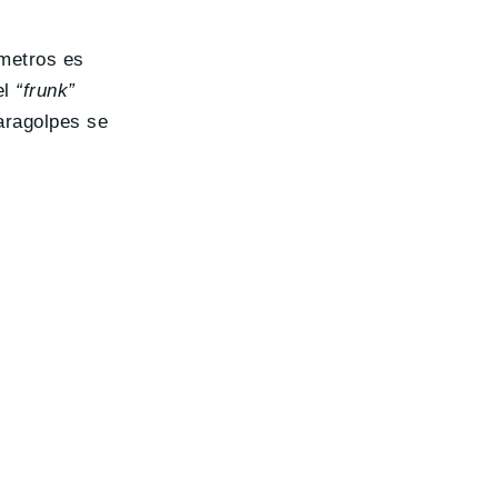
 metros es
el
“frunk”
paragolpes se