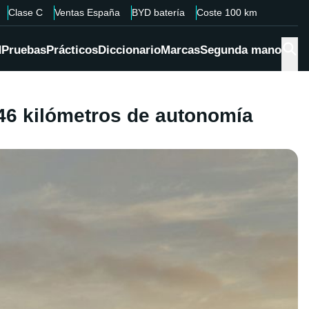
Clase C
Ventas España
BYD batería
Coste 100 km
d
Pruebas
Prácticos
Diccionario
Marcas
Segunda mano
46 kilómetros de autonomía