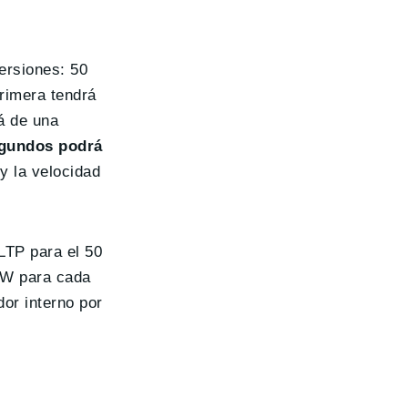
ersiones: 50
rimera tendrá
á de una
egundos podrá
y la velocidad
LTP para el 50
 kW para cada
or interno por