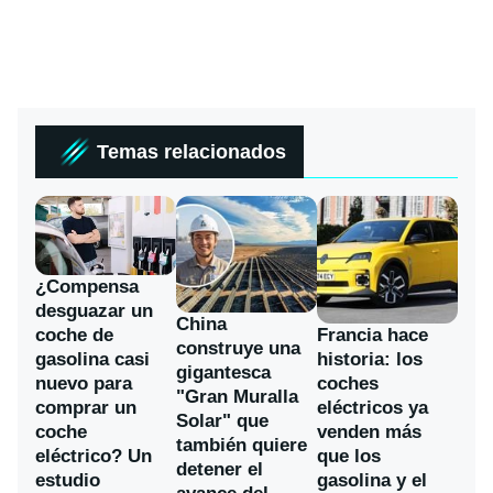
Temas relacionados
¿Compensa
desguazar un
China
coche de
Francia hace
construye una
gasolina casi
historia: los
gigantesca
nuevo para
coches
"Gran Muralla
comprar un
eléctricos ya
Solar" que
coche
venden más
también quiere
eléctrico? Un
que los
detener el
estudio
gasolina y el