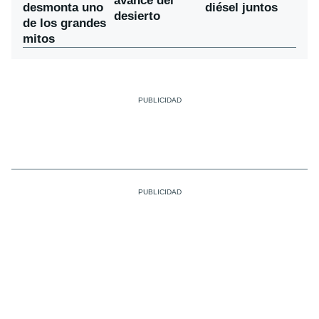
avance del
desmonta uno
diésel juntos
desierto
de los grandes
mitos