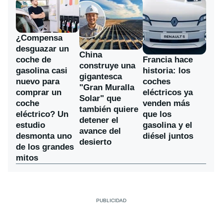
¿Compensa
desguazar un
China
coche de
Francia hace
construye una
gasolina casi
historia: los
gigantesca
nuevo para
coches
"Gran Muralla
comprar un
eléctricos ya
Solar" que
coche
venden más
también quiere
eléctrico? Un
que los
detener el
estudio
gasolina y el
avance del
desmonta uno
diésel juntos
desierto
de los grandes
mitos