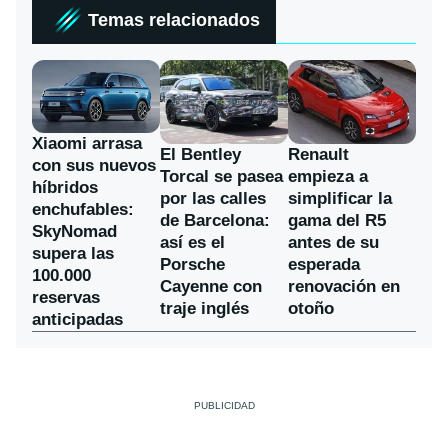
Temas relacionados
Xiaomi arrasa
El Bentley
Renault
con sus nuevos
Torcal se pasea
empieza a
híbridos
por las calles
simplificar la
enchufables:
de Barcelona:
gama del R5
SkyNomad
así es el
antes de su
supera las
Porsche
esperada
100.000
Cayenne con
renovación en
reservas
traje inglés
otoño
anticipadas