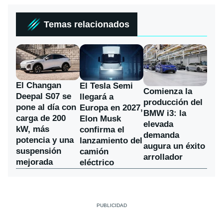
Temas relacionados
El Changan
El Tesla Semi
Comienza la
Deepal S07 se
llegará a
producción del
pone al día con
Europa en 2027,
BMW i3: la
carga de 200
Elon Musk
elevada
kW, más
confirma el
demanda
potencia y una
lanzamiento del
augura un éxito
suspensión
camión
arrollador
mejorada
eléctrico