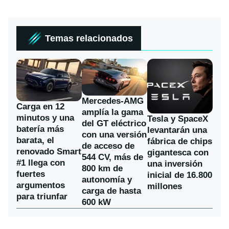
Temas relacionados
Mercedes-AMG
Carga en 12
amplía la gama
minutos y una
Tesla y SpaceX
del GT eléctrico
batería más
levantarán una
con una versión
barata, el
fábrica de chips
de acceso de
renovado Smart
gigantesca con
544 CV, más de
#1 llega con
una inversión
800 km de
fuertes
inicial de 16.800
autonomía y
argumentos
millones
carga de hasta
para triunfar
600 kW