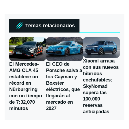
Temas relacionados
Xiaomi arrasa
El Mercedes-
El CEO de
con sus nuevos
AMG CLA 45
Porsche salva a
híbridos
establece un
los Cayman y
enchufables:
récord en
Boxster
SkyNomad
Nürburgring
eléctricos, que
supera las
con un tiempo
llegarán al
100.000
de 7:32,070
mercado en
reservas
minutos
2027
anticipadas