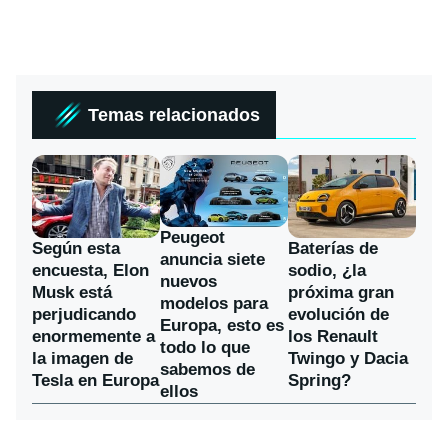
Temas relacionados
Peugeot
Según esta
Baterías de
anuncia siete
encuesta, Elon
sodio, ¿la
nuevos
Musk está
próxima gran
modelos para
perjudicando
evolución de
Europa, esto es
enormemente a
los Renault
todo lo que
la imagen de
Twingo y Dacia
sabemos de
Tesla en Europa
Spring?
ellos