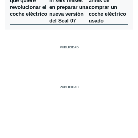
ni seis meses
que quiere
antes de
en preparar una
revolucionar el
comprar un
nueva versión
coche eléctrico
coche eléctrico
del Seal 07
usado