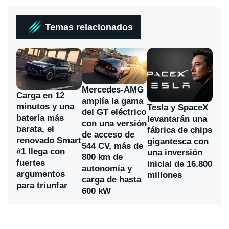
Temas relacionados
Mercedes-AMG
Carga en 12
amplía la gama
minutos y una
Tesla y SpaceX
del GT eléctrico
batería más
levantarán una
con una versión
barata, el
fábrica de chips
de acceso de
renovado Smart
gigantesca con
544 CV, más de
#1 llega con
una inversión
800 km de
fuertes
inicial de 16.800
autonomía y
argumentos
millones
carga de hasta
para triunfar
600 kW