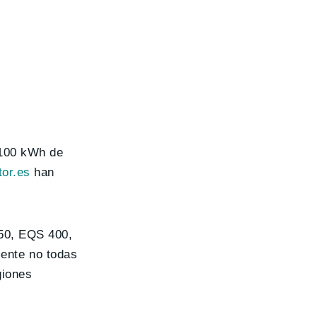
 100 kWh de
or.es
han
350, EQS 400,
ente no todas
giones