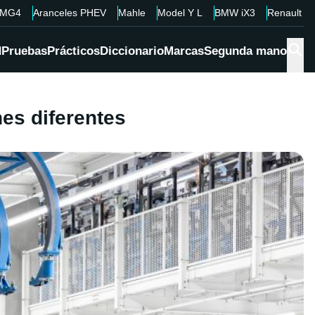
MG4
Aranceles PHEV
Mahle
Model Y L
BMW iX3
Renault 4
d
Pruebas
Prácticos
Diccionario
Marcas
Segunda mano
nes diferentes