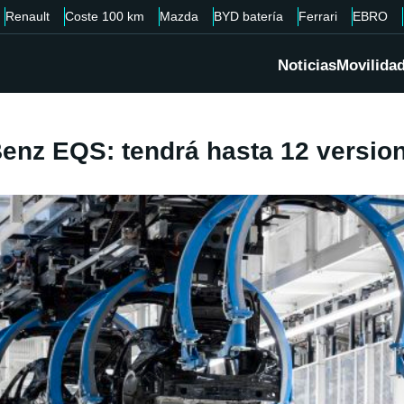
Renault
Coste 100 km
Mazda
BYD batería
Ferrari
EBRO
Noticias
Movilida
Benz EQS: tendrá hasta 12 versio