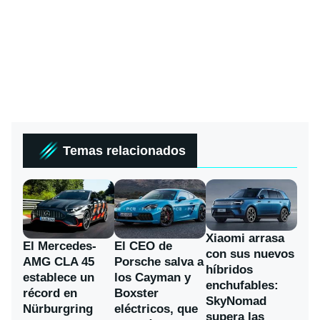
Temas relacionados
Xiaomi arrasa
El Mercedes-
El CEO de
con sus nuevos
AMG CLA 45
Porsche salva a
híbridos
establece un
los Cayman y
enchufables:
récord en
Boxster
SkyNomad
Nürburgring
eléctricos, que
supera las