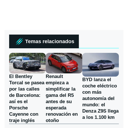
Temas relacionados
El Bentley
Renault
BYD lanza el
Torcal se pasea
empieza a
coche eléctrico
por las calles
simplificar la
con más
de Barcelona:
gama del R5
autonomía del
así es el
antes de su
mundo: el
Porsche
esperada
Denza Z9S llega
Cayenne con
renovación en
a los 1.100 km
traje inglés
otoño