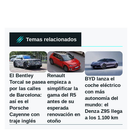
Temas relacionados
El Bentley
Renault
BYD lanza el
Torcal se pasea
empieza a
coche eléctrico
por las calles
simplificar la
con más
de Barcelona:
gama del R5
autonomía del
así es el
antes de su
mundo: el
Porsche
esperada
Denza Z9S llega
Cayenne con
renovación en
a los 1.100 km
traje inglés
otoño