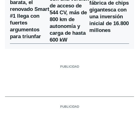
barata, el
fábrica de chips
de acceso de
renovado Smart
gigantesca con
544 CV, más de
#1 llega con
una inversión
800 km de
fuertes
inicial de 16.800
autonomía y
argumentos
millones
carga de hasta
para triunfar
600 kW