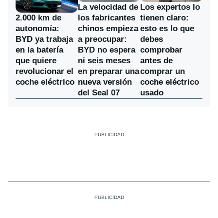
La velocidad de
Los expertos lo
los fabricantes
2.000 km de
tienen claro:
chinos empieza
autonomía:
esto es lo que
a preocupar:
BYD ya trabaja
debes
BYD no espera
en la batería
comprobar
ni seis meses
que quiere
antes de
en preparar una
revolucionar el
comprar un
nueva versión
coche eléctrico
coche eléctrico
del Seal 07
usado