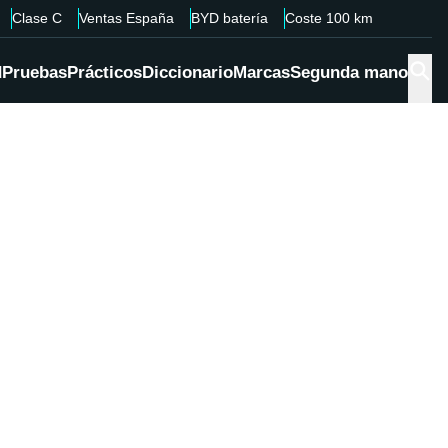
Clase C
Ventas España
BYD batería
Coste 100 km
d
Pruebas
Prácticos
Diccionario
Marcas
Segunda mano