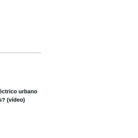
éctrico urbano
s? (vídeo)