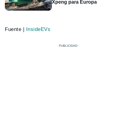
Xpeng para Europa
Fuente |
InsideEVs