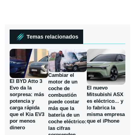
Temas relacionados
Cambiar el
El BYD Atto 3
motor de un
Evo da la
El nuevo
coche de
sorpresa: más
Mitsubishi ASX
combustión
potencia y
es eléctrico... y
puede costar
carga rápida
lo fabrica la
más que la
que el Kia EV3
misma empresa
batería de un
por menos
que el iPhone
coche eléctrico:
dinero
las cifras
sorprenden