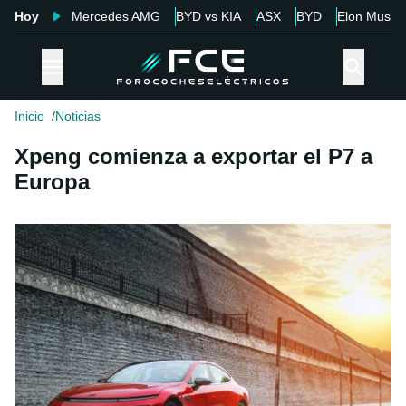
Hoy
Mercedes AMG
BYD vs KIA
ASX
BYD
Elon Musk
Inicio
Noticias
Xpeng comienza a exportar el P7 a
Europa