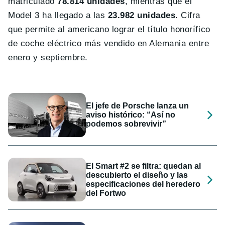
matriculado
78.814 unidades
, mientras que el
Model 3 ha llegado a las
23.982 unidades
. Cifra
que permite al americano lograr el título honorífico
de coche eléctrico más vendido en Alemania entre
enero y septiembre.
El jefe de Porsche lanza un
aviso histórico: “Así no
podemos sobrevivir”
El Smart #2 se filtra: quedan al
descubierto el diseño y las
especificaciones del heredero
del Fortwo