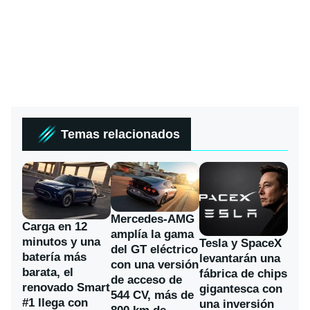
Temas relacionados
Mercedes-AMG
Carga en 12
amplía la gama
minutos y una
Tesla y SpaceX
del GT eléctrico
batería más
levantarán una
con una versión
barata, el
fábrica de chips
de acceso de
renovado Smart
gigantesca con
544 CV, más de
#1 llega con
una inversión