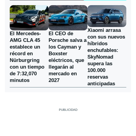
Xiaomi arrasa
El Mercedes-
El CEO de
con sus nuevos
AMG CLA 45
Porsche salva a
híbridos
establece un
los Cayman y
enchufables:
récord en
Boxster
SkyNomad
Nürburgring
eléctricos, que
supera las
con un tiempo
llegarán al
100.000
de 7:32,070
mercado en
reservas
minutos
2027
anticipadas