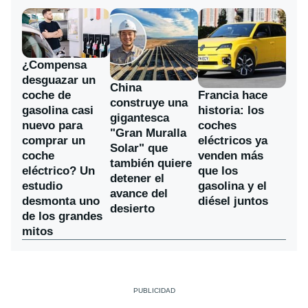
¿Compensa
desguazar un
China
coche de
Francia hace
construye una
gasolina casi
historia: los
gigantesca
nuevo para
coches
"Gran Muralla
comprar un
eléctricos ya
Solar" que
coche
venden más
también quiere
eléctrico? Un
que los
detener el
estudio
gasolina y el
avance del
desmonta uno
diésel juntos
desierto
de los grandes
mitos