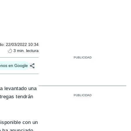
do
:
22/03/2022 10:34
3
min. lectura
enos en Google
ha levantado una
tregas tendrán
isponible con un
e ha anunciado