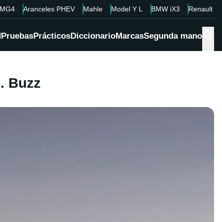
MG4
Aranceles PHEV
Mahle
Model Y L
BMW iX3
Renault 4
d
Pruebas
Prácticos
Diccionario
Marcas
Segunda mano
. Buzz