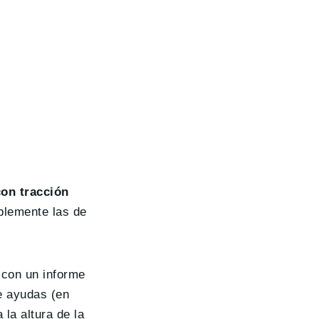
con tracción
blemente las de
 con un informe
e ayudas (en
la altura de la