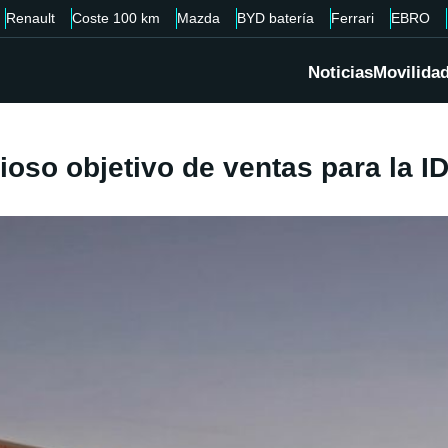
Renault
Coste 100 km
Mazda
BYD batería
Ferrari
EBRO
Noticias
Movilida
oso objetivo de ventas para la ID