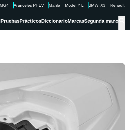
MG4
Aranceles PHEV
Mahle
Model Y L
BMW iX3
Renault 4
d
Pruebas
Prácticos
Diccionario
Marcas
Segunda mano