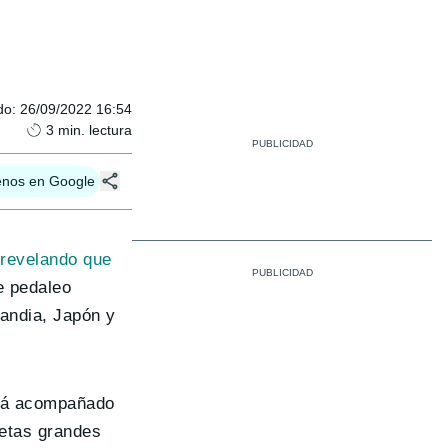
do
:
26/09/2022 16:54
3
min. lectura
enos en Google
,
revelando que
e pedaleo
landia, Japón y
 irá acompañado
letas grandes