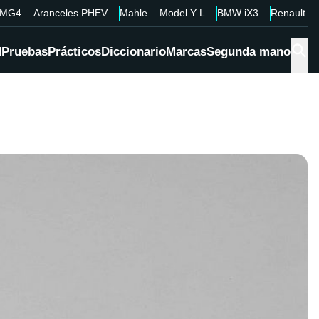
MG4
Aranceles PHEV
Mahle
Model Y L
BMW iX3
Renault 4
d
Pruebas
Prácticos
Diccionario
Marcas
Segunda mano