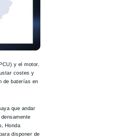
(PCU) y el motor.
ustar costes y
n de baterías en
 haya que andar
y densamente
do, Honda
 para disponer de