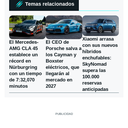
Temas relacionados
Xiaomi arrasa
El Mercedes-
El CEO de
con sus nuevos
AMG CLA 45
Porsche salva a
híbridos
establece un
los Cayman y
enchufables:
récord en
Boxster
SkyNomad
Nürburgring
eléctricos, que
supera las
con un tiempo
llegarán al
100.000
de 7:32,070
mercado en
reservas
minutos
2027
anticipadas