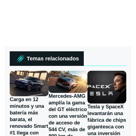
Temas relacionados
Mercedes-AMG
Carga en 12
amplía la gama
minutos y una
Tesla y SpaceX
del GT eléctrico
batería más
levantarán una
con una versión
barata, el
fábrica de chips
de acceso de
renovado Smart
gigantesca con
544 CV, más de
#1 llega con
una inversión