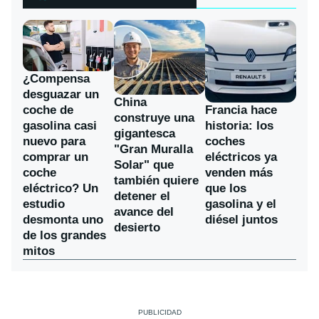
¿Compensa
desguazar un
China
coche de
Francia hace
construye una
gasolina casi
historia: los
gigantesca
nuevo para
coches
"Gran Muralla
comprar un
eléctricos ya
Solar" que
coche
venden más
también quiere
eléctrico? Un
que los
detener el
estudio
gasolina y el
avance del
desmonta uno
diésel juntos
desierto
de los grandes
mitos