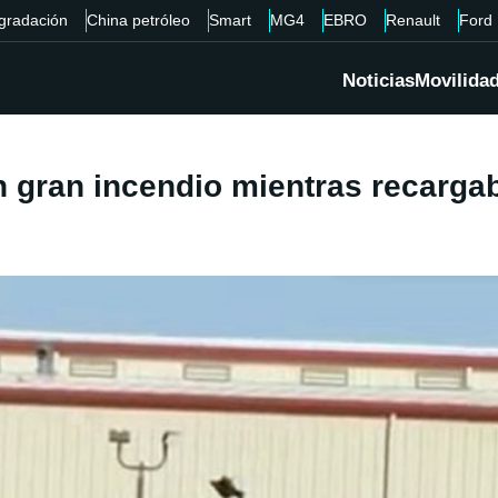
gradación
China petróleo
Smart
MG4
EBRO
Renault
Ford
Noticias
Movilida
 gran incendio mientras recargaba