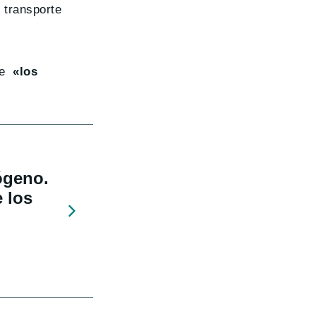
 transporte
que
«los
ógeno.
 los