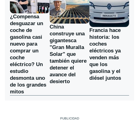
¿Compensa
desguazar un
China
coche de
Francia hace
construye una
gasolina casi
historia: los
gigantesca
nuevo para
coches
"Gran Muralla
comprar un
eléctricos ya
Solar" que
coche
venden más
también quiere
eléctrico? Un
que los
detener el
estudio
gasolina y el
avance del
desmonta uno
diésel juntos
desierto
de los grandes
mitos