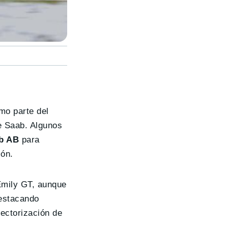
mo parte del
de Saab. Algunos
ab AB
para
ión.
Emily GT, aunque
destacando
vectorización de