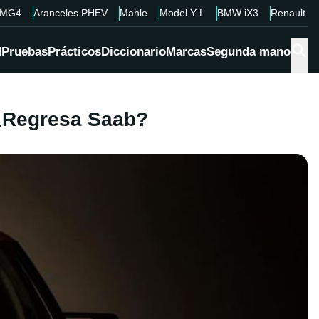
MG4
Aranceles PHEV
Mahle
Model Y L
BMW iX3
Renault 4
d
Pruebas
Prácticos
Diccionario
Marcas
Segunda mano
 ¿Regresa Saab?