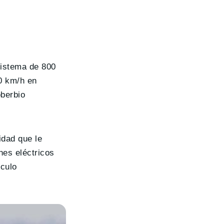
sistema de 800
0 km/h en
oberbio
idad que le
ches eléctricos
ículo