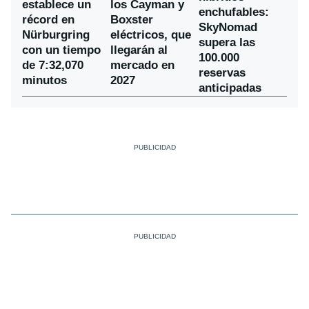
establece un
los Cayman y
enchufables:
récord en
Boxster
SkyNomad
Nürburgring
eléctricos, que
supera las
con un tiempo
llegarán al
100.000
de 7:32,070
mercado en
reservas
minutos
2027
anticipadas