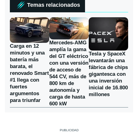
Temas relacionados
Mercedes-AMG
Carga en 12
amplía la gama
minutos y una
Tesla y SpaceX
del GT eléctrico
batería más
levantarán una
con una versión
barata, el
fábrica de chips
de acceso de
renovado Smart
gigantesca con
544 CV, más de
#1 llega con
una inversión
800 km de
fuertes
inicial de 16.800
autonomía y
argumentos
millones
carga de hasta
para triunfar
600 kW