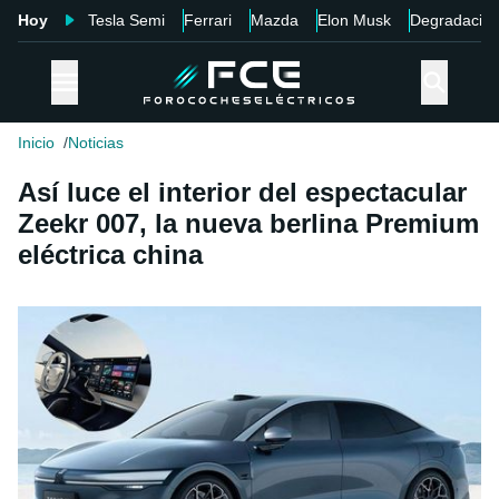
Hoy
Tesla Semi
Ferrari
Mazda
Elon Musk
Degradació
Inicio
Noticias
Así luce el interior del espectacular
Zeekr 007, la nueva berlina Premium
eléctrica china