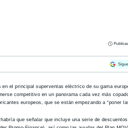
Publica
Sígu
s
en el principal superventas eléctrico de su gama europe
nerse competitivo en un panorama cada vez más copado 
bricantes europeos, que se están empezando a “poner las
n habría que señalar que incluye una serie de descuento
nder Promo-Finance), así como las ayudas del Plan MOVE