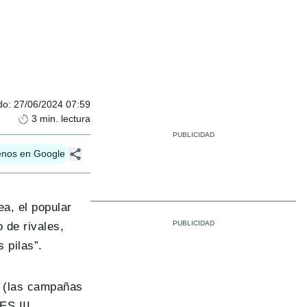
do
:
27/06/2024 07:59
3
min. lectura
enos en Google
a, el popular
de rivales,
 pilas”.
s (las campañas
S III.