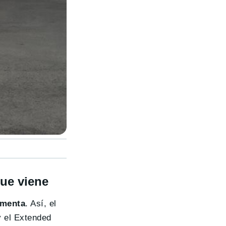
que viene
ementa
. Así, el
 el Extended