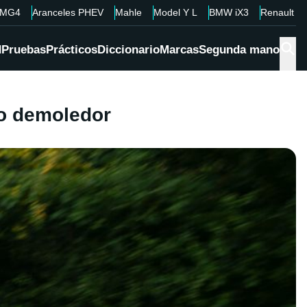
MG4
Aranceles PHEV
Mahle
Model Y L
BMW iX3
Renault 4
d
Pruebas
Prácticos
Diccionario
Marcas
Segunda mano
io demoledor