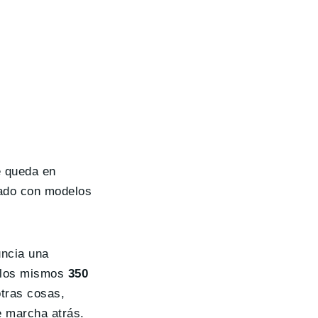
e queda en
rado con modelos
uncia una
n los mismos
350
otras cosas,
de marcha atrás.