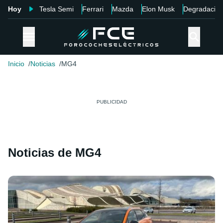
Hoy
Tesla Semi
Ferrari
Mazda
Elon Musk
Degradació
Inicio
Noticias
MG4
Noticias de MG4