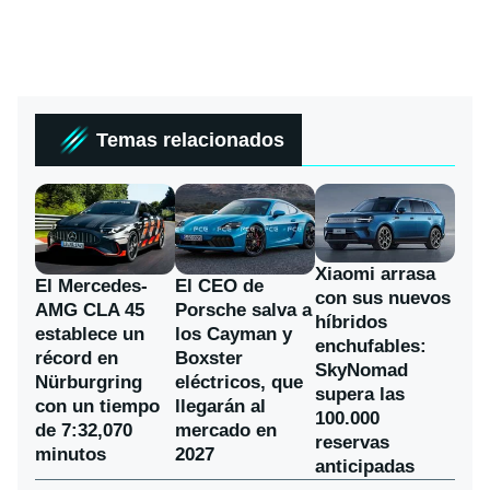
Temas relacionados
Xiaomi arrasa
El Mercedes-
El CEO de
con sus nuevos
AMG CLA 45
Porsche salva a
híbridos
establece un
los Cayman y
enchufables:
récord en
Boxster
SkyNomad
Nürburgring
eléctricos, que
supera las
con un tiempo
llegarán al
100.000
de 7:32,070
mercado en
reservas
minutos
2027
anticipadas