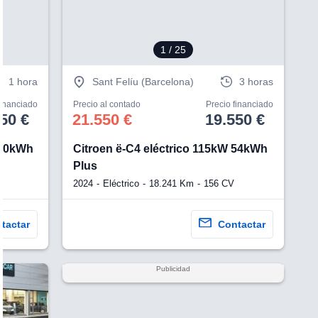
1
/ 25
1 hora
Sant Felíu (Barcelona)
3 horas
financiado
Precio al contado
Precio financiado
50 €
21.550 €
19.550 €
 50kWh
Citroen ë-C4 eléctrico 115kW 54kWh
Plus
2024
Eléctrico
18.241 Km
156 CV
tactar
Contactar