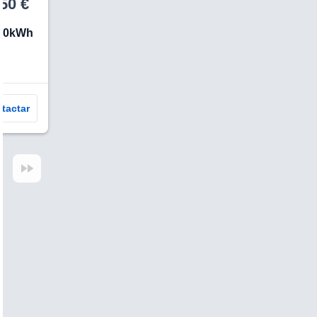
50 €
 50kWh
tactar