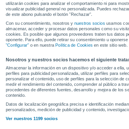
utilizarán cookies para analizar el comportamiento ni para most
visualizar publicidad general no personalizada. Puedes rechazar
de este abono pulsando el botón "Rechazar".
Ubicación
Con su consentimiento, nosotros y
nuestros socios
usamos cooki
almacenar, acceder y procesar datos personales como su visita e
Población o CP
Provincia
Sant Felíu (B
cookies. Es posible que algunos proveedores traten tus datos pe
oponerte. Para ello, puede retirar su consentimiento u oponerse
Precio al contado
"Configurar"
o en nuestra
Política de Cookies
en este sitio web.
24.450 €
Radio
Nosotros y nuestros socios hacemos el siguiente trata
Citroen ë-C4 
Feel Pack
Almacenar la información en un dispositivo y/o acceder a ella, 
perfiles para publicidad personalizada, utilizar perfiles para sele
2023
Eléctrico
Todo el país
personalizar el contenido, uso de perfiles para la selección de c
medir el rendimiento del contenido, comprender al público a tra
Solo anuncios de Península y
procedentes de diferentes fuentes, desarrollo y mejora de los se
Baleares
contenido.
Datos de localización geográfica precisa e identificación mediant
personalizados, medición de publicidad y contenido, investigació
Nuevos en stock
Ver nuestros 1199 socios