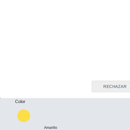
Tipo de vendedor
Todos
Plazas
-
Puertas
-
RECHAZAR
Color
Amarillo