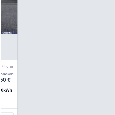
V
7 horas
financiado
50 €
 50kWh