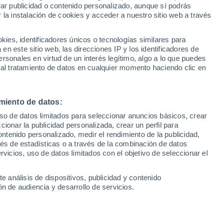
rar publicidad o contenido personalizado, aunque sí podrás
 la instalación de cookies y acceder a nuestro sitio web a través
1
/ 47
1
/ 25
es, identificadores únicos o tecnologías similares para
n este sitio web, las direcciones IP y los identificadores de
arcelona)
42 minutos
Sant Felíu (Barcelona)
rsonales en virtud de un interés legítimo, algo a lo que puedes
 al tratamiento de datos en cualquier momento haciendo clic en
Precio financiado
Precio al contado
Precio 
22.450 €
21.650 €
19.6
miento de datos:
eléctrico 100kW 50kWh
Citroen ë-C4 eléctrico 100kW
C-Series
uso de datos limitados para seleccionar anuncios básicos, crear
ccionar la publicidad personalizada, crear un perfil para
9.558 Km
136 CV
2023
Eléctrico
13.222 Km
136 CV
ontenido personalizado, medir el rendimiento de la publicidad,
vés de estadísticas o a través de la combinación de datos
rvicios, uso de datos limitados con el objetivo de seleccionar el
Contactar
Con
e análisis de dispositivos, publicidad y contenido
n de audiencia y desarrollo de servicios.