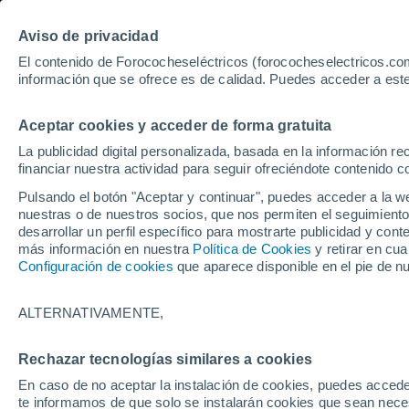
Aviso de privacidad
El contenido de Forococheseléctricos (forococheselectricos.com
información que se ofrece es de calidad. Puedes acceder a este
Inicio
Coches eléctricos de segunda mano
Citroen
ë-C4
Aceptar cookies y acceder de forma gratuita
7
Citroen ë-C4 de segunda 
La publicidad digital personalizada, basada en la información r
financiar nuestra actividad para seguir ofreciéndote contenido c
Pulsando el botón "Aceptar y continuar", puedes acceder a la w
nuestras o de nuestros socios, que nos permiten el seguimiento
Guardar búsqueda
desarrollar un perfil específico para mostrarte publicidad y co
más información en nuestra
Política de Cookies
y retirar en cu
Configuración de cookies
que aparece disponible en el pie de n
Marca
Citroen
ALTERNATIVAMENTE,
Modelo
Rechazar tecnologías similares a cookies
En caso de no aceptar la instalación de cookies, puedes accede
ë-C4
te informamos de que solo se instalarán cookies que sean necesa