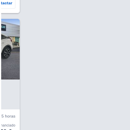
tactar
V
15 horas
financiado