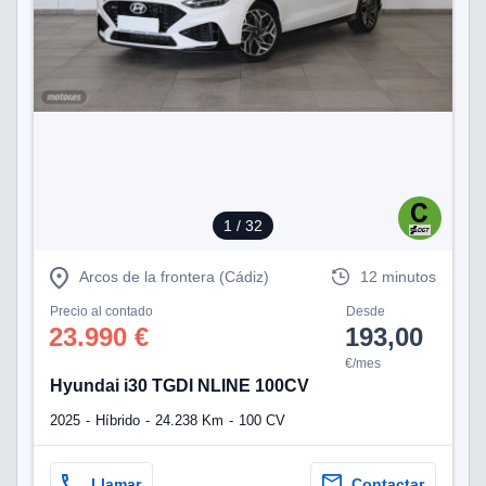
tificadores de
posible que
eedores traten
rsonales en
nterés
 a lo que
rte. Para
tirar su
to u oponerse
o de datos en
mento
1
/ 32
 en
 en nuestra
ookies
en
Arcos de la frontera (Cádiz)
12 minutos
b.
Precio al contado
Desde
23.990 €
193,00
 nuestros
emos el
€/mes
ratamiento
Hyundai i30 TGDI NLINE 100CV
2025
Híbrido
24.238 Km
100 CV
 información
tivo y/o
a, uso de
Llamar
Contactar