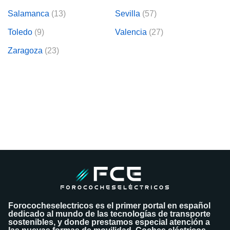
Salamanca
(13)
Sevilla
(57)
Toledo
(9)
Valencia
(27)
Zaragoza
(23)
Forococheselectricos es el primer portal en español
dedicado al mundo de las tecnologías de transporte
sostenibles, y donde prestamos especial atención a