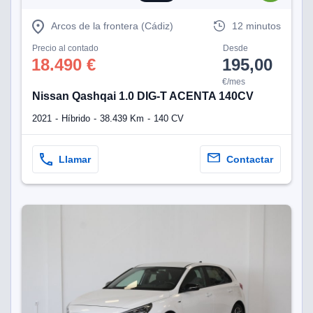
eb, pero no se
okies para
Arcos de la frontera (Cádiz)
12 minutos
omportamiento
ar publicidad
Precio al contado
Desde
ersonalizado,
18.490 €
195,00
drás
€/mes
licidad
Nissan Qashqai 1.0 DIG-T ACENTA 140CV
rsonalizada.
zar la
2021
Híbrido
38.439 Km
140 CV
e cookies y
stro sitio
 de este
Llamar
Contactar
do el botón
ntimiento,
estros socios
ies,
es únicos o
imilares para
cceder y
os personales
a en este
s direcciones