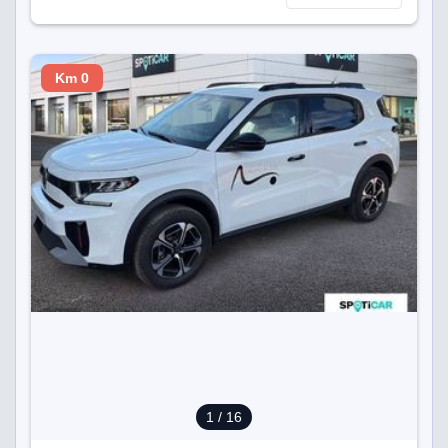
Km 0
1
/ 16