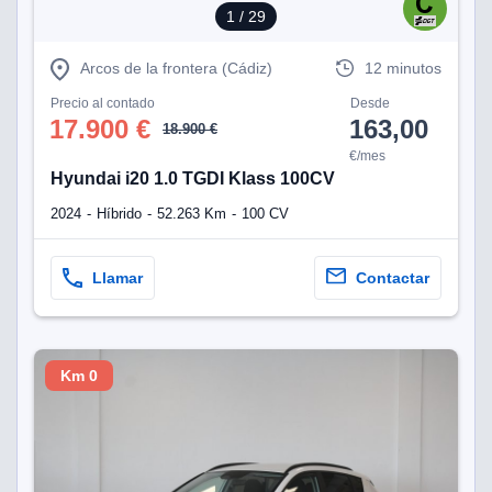
1
/ 29
Arcos de la frontera (Cádiz)
12 minutos
Precio al contado
Desde
17.900 €
163,00
18.900 €
€/mes
Hyundai i20 1.0 TGDI Klass 100CV
2024
Híbrido
52.263 Km
100 CV
Llamar
Contactar
Km 0