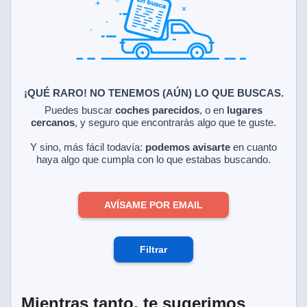
ciar nuestra
ACEPTAR
a seguir
Y
contenido con
CONTINUAR
res de
oste.
CONFIGURACIÓN
botón
ntinuar",
¡QUÉ RARO! NO TENEMOS (AÚN) LO QUE BUSCAS.
er a la web
RECHAZAR
Puedes buscar
coches parecidos
, o en
lugares
instalación
cercanos
, y seguro que encontrarás algo que te guste.
cookies, ya
s o de
Y sino, más fácil todavía:
podemos avisarte
en cuanto
ios, que nos
haya algo que cumpla con lo que estabas buscando.
eguimiento y
o en el sitio
AVÍSAME POR EMAIL
 desarrollar
cífico para
licidad y
rsonalizado
Filtrar
el mismo.
ltar más
n nuestra
ookies
y
Mientras tanto, te sugerimos