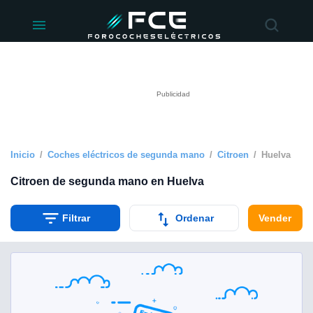
ivacidad
de
éctricos
lectricos.com)
rado por
 para
e la
ue se ofrece
d. Puedes
e sitio web
Inicio
Coches eléctricos de segunda mano
Citroen
Huelva
siguientes
Citroen de segunda mano en Huelva
okies y
Filtrar
Ordenar
Vender
 forma
digital
a, basada en
n recogida
kies o
imilares, nos