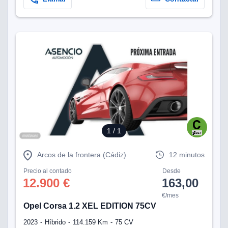
os para
anuncios
 perfiles
ad
 utilizar
seleccionar la
rsonalizada,
l para
el contenido,
s para la
 contenido
, medir el
e la
edir el
1
/ 1
el contenido,
 público a
Arcos de la frontera (Cádiz)
12 minutos
adísticas o a
 combinación
Precio al contado
Desde
cedentes de
12.900 €
163,00
entes,
mejora de los
€/mes
Opel Corsa 1.2 XEL EDITION 75CV
o de datos
 el objetivo
2023
Híbrido
114.159 Km
75 CV
r el