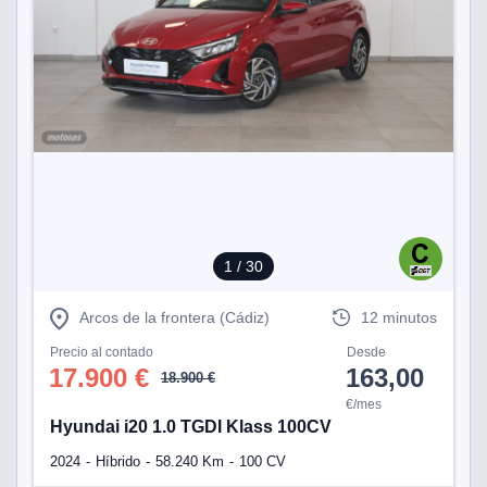
1
/ 30
Arcos de la frontera (Cádiz)
12 minutos
Precio al contado
Desde
17.900 €
163,00
18.900 €
€/mes
Hyundai i20 1.0 TGDI Klass 100CV
2024
Híbrido
58.240 Km
100 CV