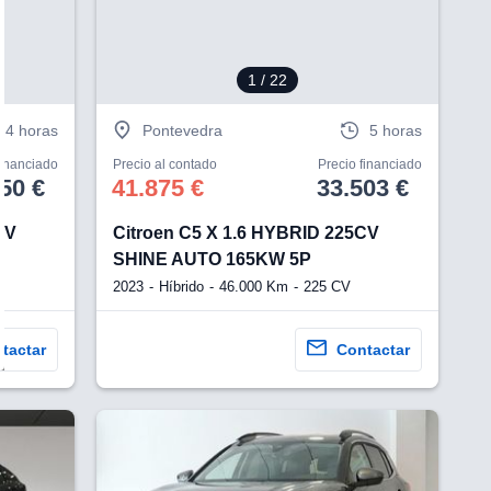
1
/ 22
4 horas
Pontevedra
5 horas
financiado
Precio al contado
Precio financiado
50 €
41.875 €
33.503 €
CV
Citroen C5 X 1.6 HYBRID 225CV
SHINE AUTO 165KW 5P
2023
Híbrido
46.000 Km
225 CV
tactar
Contactar