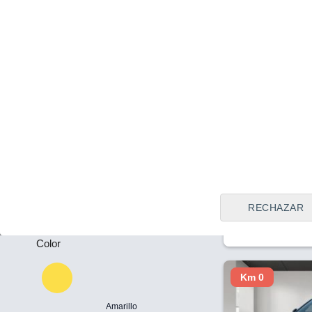
Tipo de vendedor
Todos
Pontevedra
Plazas
Precio al contado
42.475 €
-
Citroen C5 X N
Puertas
Hybrid 225CV
2022
Híbrido
65
-
RECHAZAR
Color
Km 0
Amarillo