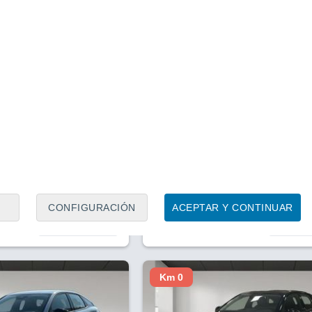
1
/ 22
1
/ 22
4 horas
Pontevedra
Precio financiado
Precio al contado
Precio 
33.983 €
39.900 €
33.2
 Citroen C5 X Plug in
Citroen C5 X 1.6 HYBRID 225
 EAT8 Shine
SHINE AUTO 5P
.917 Km
225 CV
2022
Híbrido
107.520 Km
225 CV
CONFIGURACIÓN
ACEPTAR Y CONTINUAR
Contactar
Con
Km 0