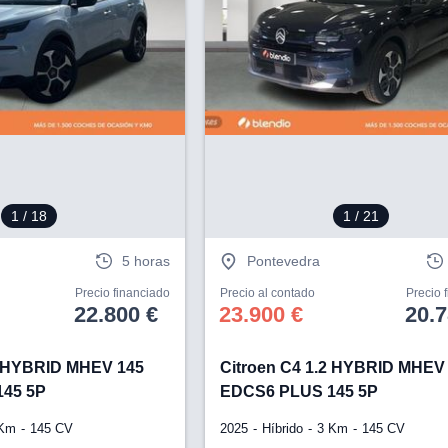
1
/ 18
1
/ 21
5 horas
Pontevedra
Precio financiado
Precio al contado
Precio 
22.800 €
23.900 €
20.7
2 HYBRID MHEV 145
Citroen C4 1.2 HYBRID MHEV
45 5P
EDCS6 PLUS 145 5P
 Km
145 CV
2025
Híbrido
3 Km
145 CV