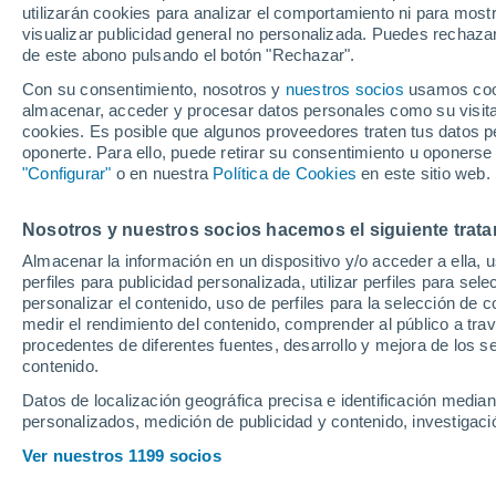
utilizarán cookies para analizar el comportamiento ni para most
visualizar publicidad general no personalizada. Puedes rechazar
de este abono pulsando el botón "Rechazar".
Ubicación
Con su consentimiento, nosotros y
nuestros socios
usamos cooki
almacenar, acceder y procesar datos personales como su visita e
Población o CP
Provincia
Pontevedra
cookies. Es posible que algunos proveedores traten tus datos pe
oponerte. Para ello, puede retirar su consentimiento u oponerse
Precio al contado
"Configurar"
o en nuestra
Política de Cookies
en este sitio web.
35.900 €
Radio
Nosotros y nuestros socios hacemos el siguiente trata
Citroen C5 X 
AUTO 225 5P
Almacenar la información en un dispositivo y/o acceder a ella, 
perfiles para publicidad personalizada, utilizar perfiles para sele
2023
Híbrido
8
Todo el país
personalizar el contenido, uso de perfiles para la selección de c
medir el rendimiento del contenido, comprender al público a tra
Solo anuncios de Península y
procedentes de diferentes fuentes, desarrollo y mejora de los se
Baleares
contenido.
Datos de localización geográfica precisa e identificación mediant
personalizados, medición de publicidad y contenido, investigació
Km 0
Nuevos en stock
Ver nuestros 1199 socios