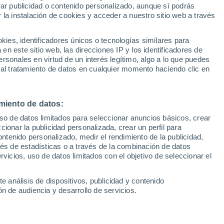
rar publicidad o contenido personalizado, aunque sí podrás
 la instalación de cookies y acceder a nuestro sitio web a través
1
/ 23
1
/ 20
es, identificadores únicos o tecnologías similares para
n este sitio web, las direcciones IP y los identificadores de
3 horas
Pontevedra
rsonales en virtud de un interés legítimo, algo a lo que puedes
 al tratamiento de datos en cualquier momento haciendo clic en
Precio financiado
Precio al contado
Precio 
30.515 €
25.900 €
23.3
miento de datos:
1.6 HYBRID 225 SHINE
Citroen C4 1.2 HYBRID MHEV
EDCS6 PLUS 145 5P
uso de datos limitados para seleccionar anuncios básicos, crear
ccionar la publicidad personalizada, crear un perfil para
5 Km
225 CV
2026
Híbrido
1.762 Km
145 CV
ontenido personalizado, medir el rendimiento de la publicidad,
vés de estadísticas o a través de la combinación de datos
rvicios, uso de datos limitados con el objetivo de seleccionar el
Contactar
Con
e análisis de dispositivos, publicidad y contenido
n de audiencia y desarrollo de servicios.