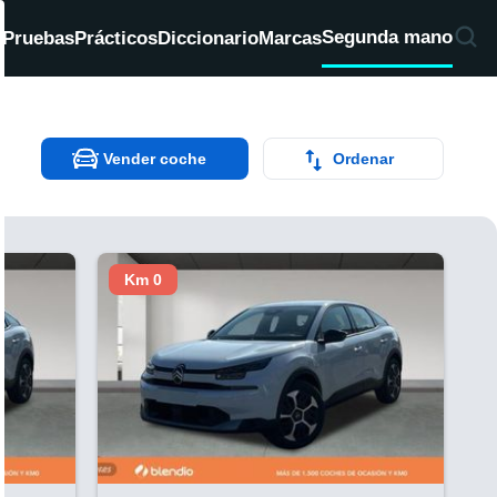
Segunda mano
d
Pruebas
Prácticos
Diccionario
Marcas
Vender coche
Ordenar
Km 0
V