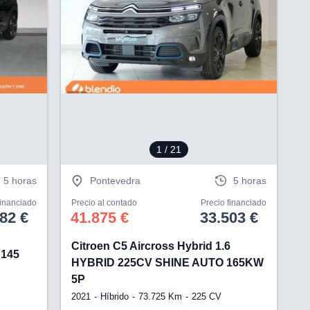
V
1
/ 21
5 horas
Pontevedra
5 horas
financiado
Precio al contado
Precio financiado
82 €
41.875 €
33.503 €
Citroen C5 Aircross Hybrid 1.6
 145
HYBRID 225CV SHINE AUTO 165KW
5P
2021
Híbrido
73.725 Km
225 CV