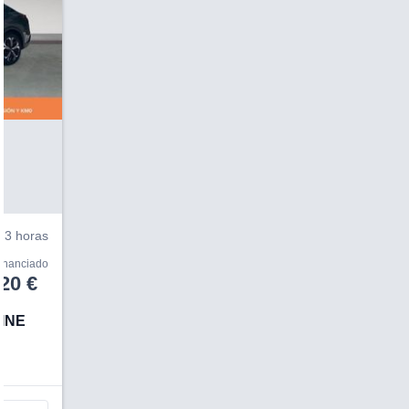
V
3 horas
financiado
20 €
HINE