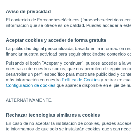
Aviso de privacidad
El contenido de Forococheseléctricos (forococheselectricos.com
información que se ofrece es de calidad. Puedes acceder a este
Inicio
Coches eléctricos de segunda mano
Citroen
Ponte
Aceptar cookies y acceder de forma gratuita
85
Citroen de segunda man
La publicidad digital personalizada, basada en la información r
financiar nuestra actividad para seguir ofreciéndote contenido c
Pulsando el botón "Aceptar y continuar", puedes acceder a la w
nuestras o de nuestros socios, que nos permiten el seguimiento
Guardar búsqueda
Km 0
desarrollar un perfil específico para mostrarte publicidad y co
más información en nuestra
Política de Cookies
y retirar en cu
Configuración de cookies
que aparece disponible en el pie de n
Marca
Citroen
ALTERNATIVAMENTE,
Modelo
Rechazar tecnologías similares a cookies
En caso de no aceptar la instalación de cookies, puedes accede
Seleccionar modelo
te informamos de que solo se instalarán cookies que sean necesa