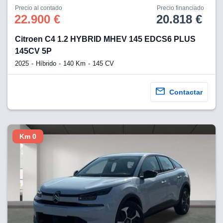
os para
Precio al contado
Precio financiado
anuncios
22.900 €
20.818 €
 perfiles
ad
Citroen C4 1.2 HYBRID MHEV 145 EDCS6 PLUS
 utilizar
seleccionar la
145CV 5P
rsonalizada,
2025
Híbrido
140 Km
145 CV
l para
el contenido,
s para la
Contactar
 contenido
, medir el
e la
edir el
el contenido,
Km 0
 público a
adísticas o a
 combinación
cedentes de
entes,
mejora de los
o de datos
 el objetivo
r el