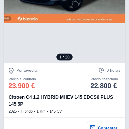
lización
ecisa e
n mediante
spositivos,
contenido
os, medición
 y contenido,
 de audiencia
e servicios.
1
/ 20
 1199 socios
Pontevedra
3 horas
Precio al contado
Precio financiado
23.900 €
22.800 €
Citroen C4 1.2 HYBRID MHEV 145 EDCS6 PLUS
145 5P
2025
Híbrido
1 Km
145 CV
Contactar