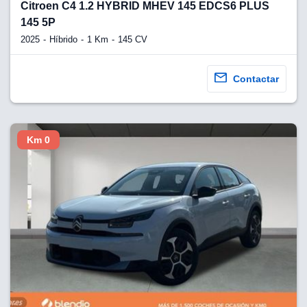
lquier
Citroen C4 1.2 HYBRID MHEV 145 EDCS6 PLUS
145 5P
to pulsando
2025
Híbrido
1 Km
145 CV
n de cookies
disponible en
Contactar
stra página
VAMENTE,
Km 0
ecnologías
 cookies
o aceptar la
e cookies,
er a nuestro
ectricos.com.
 te
e que solo se
okies que
ias para
 navegación