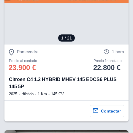
eb, pero no se
okies para
omportamiento
ar publicidad
ersonalizado,
drás
licidad
1
/ 21
rsonalizada.
zar la
Pontevedra
1 hora
e cookies y
stro sitio
Precio al contado
Precio financiado
 de este
23.900 €
22.800 €
do el botón
Citroen C4 1.2 HYBRID MHEV 145 EDCS6 PLUS
ntimiento,
145 5P
estros socios
2025
Híbrido
1 Km
145 CV
ies,
es únicos o
imilares para
Contactar
cceder y
os personales
a en este
s direcciones