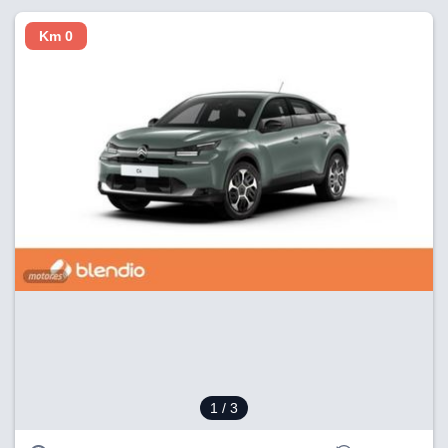
Km 0
1
/ 3