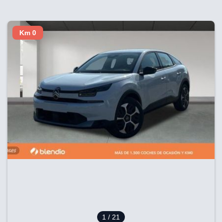
Km 0
1
/ 21