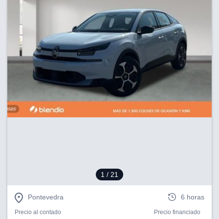
1
/ 21
Pontevedra
6 horas
Precio al contado
Precio financiado