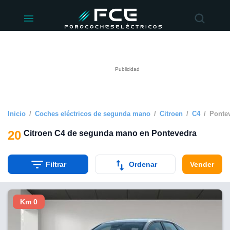
ivacidad
de
éctricos
lectricos.com)
rado por
 para
e la
ue se ofrece
d. Puedes
e sitio web
Inicio
Coches eléctricos de segunda mano
Citroen
C4
Ponte
siguientes
20
Citroen C4 de segunda mano en Pontevedra
okies y
 forma
Filtrar
Ordenar
Vender
digital
a, basada en
Km 0
n recogida
kies o
imilares, nos