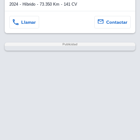
2024
Híbrido
73.350 Km
141 CV
Llamar
Contactar