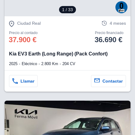
1
/ 33
lización
ecisa e
Ciudad Real
4 meses
n mediante
spositivos,
Precio al contado
Precio financiado
contenido
37.900 €
36.690 €
os, medición
 y contenido,
 de audiencia
Kia EV3 Earth (Long Range) (Pack Confort)
e servicios.
2025
Eléctrico
2.800 Km
204 CV
 1199 socios
Llamar
Contactar