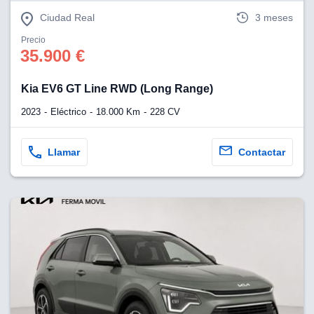
eb, pero no se
okies para
Ciudad Real
3 meses
omportamiento
Precio
ar publicidad
35.900 €
ersonalizado,
drás
licidad
Kia EV6 GT Line RWD (Long Range)
rsonalizada.
zar la
2023
Eléctrico
18.000 Km
228 CV
e cookies y
stro sitio
 de este
Llamar
Contactar
do el botón
ntimiento,
estros socios
ies,
es únicos o
imilares para
cceder y
os personales
a en este
s direcciones