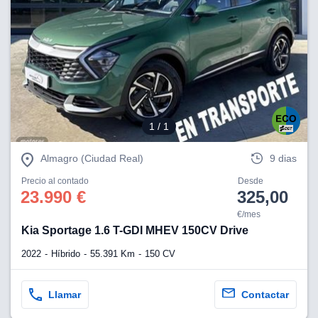
ciar nuestra
ACEPTAR
a seguir
Y
contenido con
CONTINUAR
res de
oste.
CONFIGURACIÓN
botón
ntinuar",
er a la web
RECHAZAR
instalación
1
/ 1
cookies, ya
s o de
Almagro (Ciudad Real)
9 dias
ios, que nos
eguimiento y
Precio al contado
Desde
23.990 €
325,00
o en el sitio
€/mes
 desarrollar
cífico para
Kia Sportage 1.6 T-GDI MHEV 150CV Drive
licidad y
2022
Híbrido
55.391 Km
150 CV
rsonalizado
el mismo.
ltar más
Llamar
Contactar
n nuestra
ookies
y