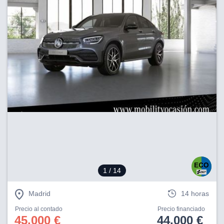
1
/ 14
Madrid
14 horas
Precio al contado
Precio financiado
45.000 €
44.000 €