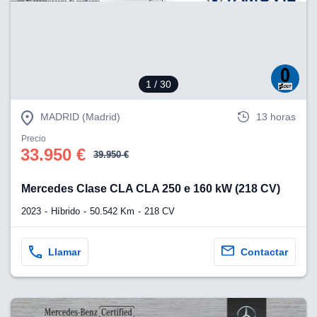
eb, pero no se
okies para
omportamiento
ar publicidad
ersonalizado,
drás
1
/ 30
licidad
rsonalizada.
zar la
MADRID (Madrid)
13 horas
e cookies y
stro sitio
Precio
33.950 €
 de este
39.950 €
do el botón
Mercedes Clase CLA CLA 250 e 160 kW (218 CV)
ntimiento,
2023
Híbrido
50.542 Km
218 CV
estros socios
ies,
es únicos o
Llamar
Contactar
imilares para
cceder y
os personales
a en este
s direcciones