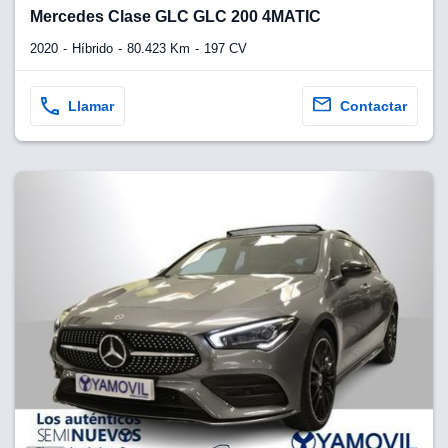
lquier
Mercedes Clase GLC GLC 200 4MATIC
to pulsando
2020
Híbrido
80.423 Km
197 CV
n de cookies
disponible en
Llamar
Contactar
stra página
VAMENTE,
ecnologías
 cookies
o aceptar la
e cookies,
er a nuestro
ectricos.com.
 te
e que solo se
okies que
ias para
 navegación