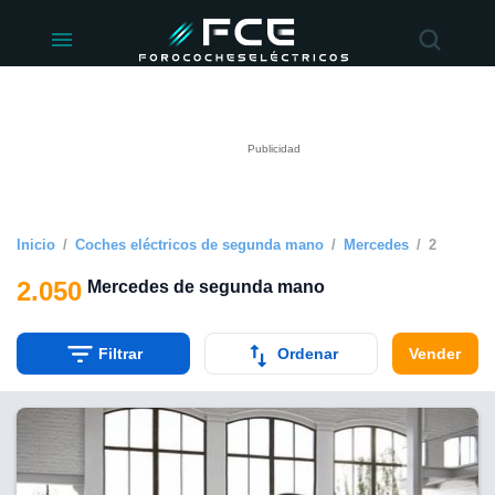
ivacidad
de
éctricos
lectricos.com)
rado por
 para
e la
ue se ofrece
d. Puedes
e sitio web
Inicio
Coches eléctricos de segunda mano
Mercedes
2
siguientes
2.050
Mercedes de segunda mano
okies y
 forma
Filtrar
Ordenar
Vender
digital
a, basada en
n recogida
kies o
imilares, nos