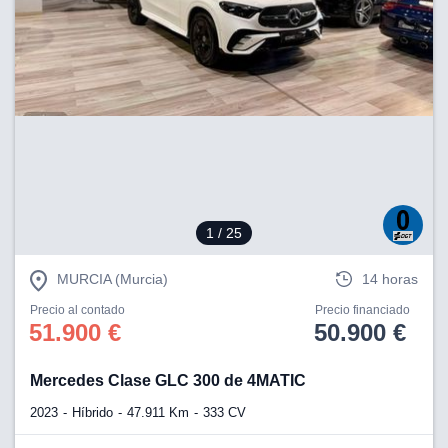
1
/ 25
MURCIA (Murcia)
14 horas
Precio al contado
Precio financiado
51.900 €
50.900 €
Mercedes Clase GLC 300 de 4MATIC
2023
Híbrido
47.911 Km
333 CV