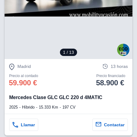
lización
ecisa e
n mediante
spositivos,
contenido
os, medición
 y contenido,
1
/ 13
 de audiencia
e servicios.
Madrid
13 horas
 1199 socios
Precio al contado
Precio financiado
59.900 €
58.900 €
Mercedes Clase GLC GLC 220 d 4MATIC
2025
Híbrido
15.333 Km
197 CV
Llamar
Contactar