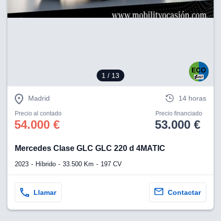
1
/ 13
Madrid
14 horas
Precio al contado
Precio financiado
54.000 €
53.000 €
Mercedes Clase GLC GLC 220 d 4MATIC
2023
Híbrido
33.500 Km
197 CV
Llamar
Contactar