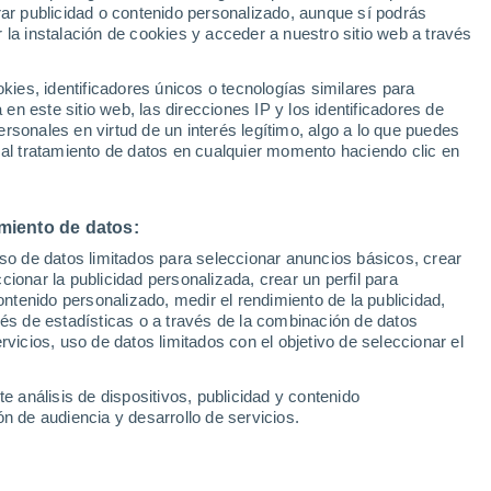
rar publicidad o contenido personalizado, aunque sí podrás
 la instalación de cookies y acceder a nuestro sitio web a través
1
/ 17
1
/ 13
es, identificadores únicos o tecnologías similares para
n este sitio web, las direcciones IP y los identificadores de
(Lugo)
15 horas
Madrid
rsonales en virtud de un interés legítimo, algo a lo que puedes
 al tratamiento de datos en cualquier momento haciendo clic en
Precio financiado
Precio al contado
Precio 
66.900 €
39.900 €
38.9
miento de datos:
e E 300 e con
Mercedes Clase E Coupé E 3
uso de datos limitados para seleccionar anuncios básicos, crear
rida EQ
ccionar la publicidad personalizada, crear un perfil para
50 Km
313 CV
2020
Híbrido
51.392 Km
299 CV
ontenido personalizado, medir el rendimiento de la publicidad,
vés de estadísticas o a través de la combinación de datos
rvicios, uso de datos limitados con el objetivo de seleccionar el
Contactar
Llamar
Con
e análisis de dispositivos, publicidad y contenido
n de audiencia y desarrollo de servicios.
Km 0