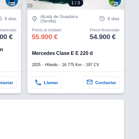
1
/ 3
Alcalá de Guadaira
8 dias
8 dias
(Sevilla)
financiado
Precio al contado
Precio financiado
00 €
55.900 €
54.900 €
on
Mercedes Clase E E 220 d
2025
Híbrido
16.775 Km
197 CV
tactar
Llamar
Contactar