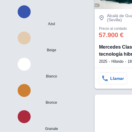
Alcalá de Gu
(Sevilla)
Azul
Precio al contado
57.900 €
Mercedes Clas
Beige
tecnología hib
2025
Híbrido
18
Blanco
Llamar
Bronce
Granate