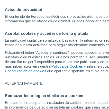
Aviso de privacidad
El contenido de Forococheseléctricos (forococheselectricos.com
información que se ofrece es de calidad. Puedes acceder a este
Inicio
Coches eléctricos de segunda mano
Mercedes
Clas
Aceptar cookies y acceder de forma gratuita
77
Mercedes Clase E de se
La publicidad digital personalizada, basada en la información r
financiar nuestra actividad para seguir ofreciéndote contenido c
Pulsando el botón "Aceptar y continuar", puedes acceder a la w
nuestras o de nuestros socios, que nos permiten el seguimiento
Guardar búsqueda
Km 0
desarrollar un perfil específico para mostrarte publicidad y co
más información en nuestra
Política de Cookies
y retirar en cu
Configuración de cookies
que aparece disponible en el pie de n
Marca
Mercedes
ALTERNATIVAMENTE,
Modelo
Rechazar tecnologías similares a cookies
En caso de no aceptar la instalación de cookies, puedes accede
Clase E
te informamos de que solo se instalarán cookies que sean necesa