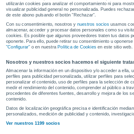
utilizarán cookies para analizar el comportamiento ni para most
visualizar publicidad general no personalizada. Puedes rechazar
de este abono pulsando el botón "Rechazar".
Ubicación
Con su consentimiento, nosotros y
nuestros socios
usamos cooki
almacenar, acceder y procesar datos personales como su visita e
Población o CP
Provincia
La Campiña 
cookies. Es posible que algunos proveedores traten tus datos pe
oponerte. Para ello, puede retirar su consentimiento u oponerse
Precio al contado
"Configurar"
o en nuestra
Política de Cookies
en este sitio web.
68.900 €
Radio
Nosotros y nuestros socios hacemos el siguiente trata
Mercedes Clas
Almacenar la información en un dispositivo y/o acceder a ella, 
tecnología hib
perfiles para publicidad personalizada, utilizar perfiles para sele
Todo el país
2026
Híbrido
1
personalizar el contenido, uso de perfiles para la selección de c
medir el rendimiento del contenido, comprender al público a tra
Solo anuncios de Península y
procedentes de diferentes fuentes, desarrollo y mejora de los se
Baleares
Llamar
contenido.
Datos de localización geográfica precisa e identificación mediant
personalizados, medición de publicidad y contenido, investigació
Nuevos en stock
Ver nuestros 1199 socios