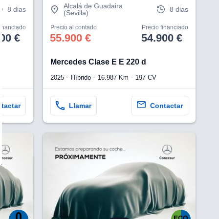
Alcalá de Guadaira
8 dias
8 dias
(Sevilla)
financiado
Precio al contado
Precio financiado
00 €
55.900 €
54.900 €
Mercedes Clase E E 220 d
2025
Híbrido
16.987 Km
197 CV
tactar
Llamar
Contactar
¿Te interesa?
Ver más información