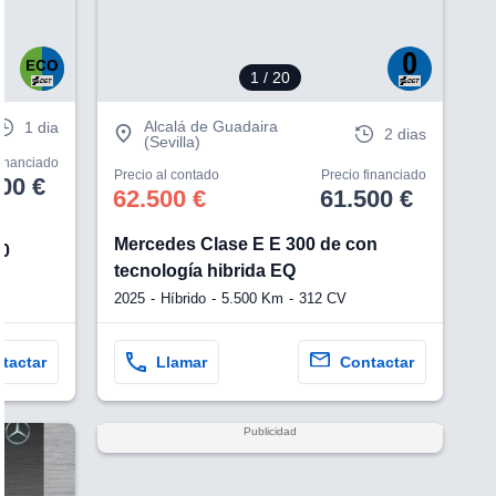
1
/ 20
Alcalá de Guadaira
1 dia
2 dias
(Sevilla)
financiado
Precio al contado
Precio financiado
00 €
62.500 €
61.500 €
Mercedes Clase E E 300 de con
50
tecnología hibrida EQ
2025
Híbrido
5.500 Km
312 CV
tactar
Llamar
Contactar