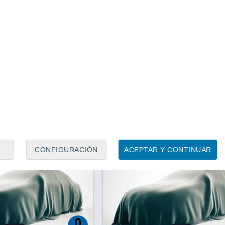
adaira
Alcalá de Guadaira
8 dias
(Sevilla)
Precio financiado
Precio al contado
Precio 
54.900 €
55.900 €
54.9
e E E 220 d
Mercedes Clase E E 220 d
.571 Km
197 CV
2025
Híbrido
19.830 Km
197 CV
Contactar
Llamar
Con
CONFIGURACIÓN
ACEPTAR Y CONTINUAR