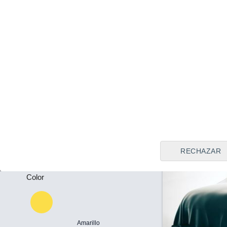
Alcalá de Gu
(Sevilla)
Tipo de vendedor
Precio al contado
55.900 €
Todos
Mercedes Clas
Plazas
2025
Híbrido
16
-
Llamar
Puertas
-
RECHAZAR
Color
Amarillo