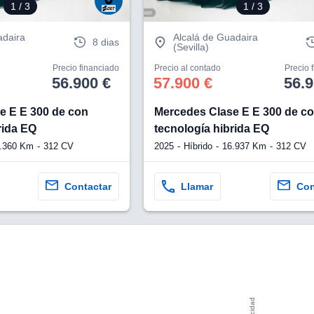
1
/ 3
1
/ 3
adaira
Alcalá de Guadaira
8 dias
(Sevilla)
Precio financiado
Precio al contado
Precio 
56.900 €
57.900 €
56.9
e E E 300 de con
Mercedes Clase E E 300 de c
rida EQ
tecnología hibrida EQ
.360 Km
312 CV
2025
Híbrido
16.937 Km
312 CV
Contactar
Llamar
Con