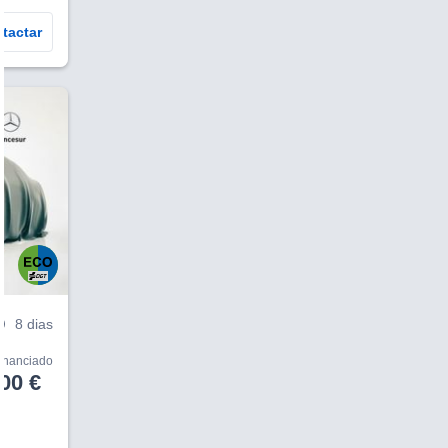
tactar
V
8 dias
financiado
00 €