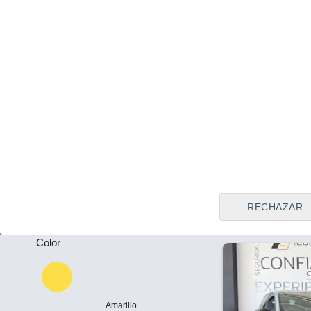
Tipo de vendedor
Todos
Monachil (G
Precio
Plazas
25.900 €
-
Renault Symbi
(140cv) techn
Puertas
2025
Híbrido
32
-
Llamar
RECHAZAR
Color
Amarillo