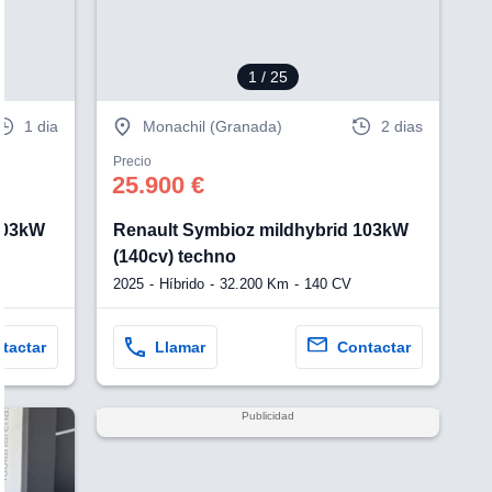
1
/ 25
1 dia
Monachil (Granada)
2 dias
Precio
25.900 €
103kW
Renault Symbioz mildhybrid 103kW
(140cv) techno
2025
Híbrido
32.200 Km
140 CV
tactar
Llamar
Contactar