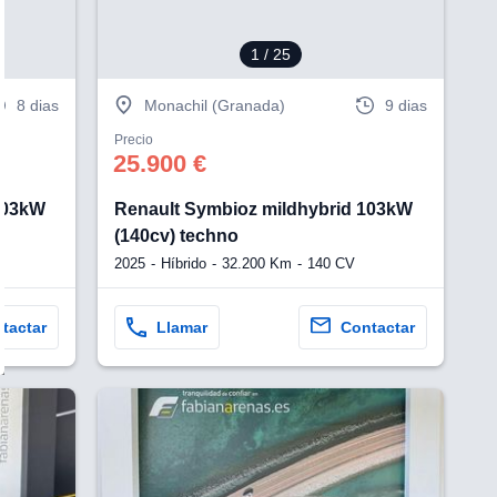
1
/ 25
8 dias
Monachil (Granada)
9 dias
Precio
25.900 €
103kW
Renault Symbioz mildhybrid 103kW
(140cv) techno
2025
Híbrido
32.200 Km
140 CV
tactar
Llamar
Contactar