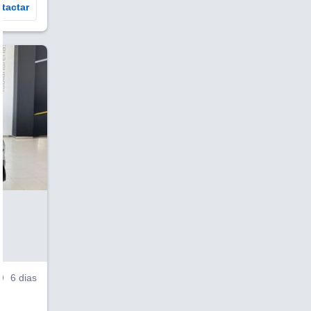
tactar
V
6 dias