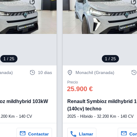
1
/ 25
1
/ 25
ranada)
10 dias
Monachil (Granada)
Precio
25.900 €
oz mildhybrid 103kW
Renault Symbioz mildhybrid 
o
(140cv) techno
.200 Km
140 CV
2025
Híbrido
32.200 Km
140 CV
Contactar
Llamar
Con