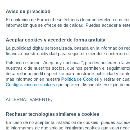
Aviso de privacidad
El contenido de Forococheseléctricos (forococheselectricos.com
información que se ofrece es de calidad. Puedes acceder a este
Inicio
Coches eléctricos de segunda mano
Renault
Grana
Aceptar cookies y acceder de forma gratuita
1.132
Renault de segunda 
La publicidad digital personalizada, basada en la información r
financiar nuestra actividad para seguir ofreciéndote contenido c
Pulsando el botón "Aceptar y continuar", puedes acceder a la w
nuestras o de nuestros socios, que nos permiten el seguimiento
Guardar búsqueda
desarrollar un perfil específico para mostrarte publicidad y co
más información en nuestra
Política de Cookies
y retirar en cu
Configuración de cookies
que aparece disponible en el pie de n
Marca
Renault
ALTERNATIVAMENTE,
Modelo
Rechazar tecnologías similares a cookies
En caso de no aceptar la instalación de cookies, puedes accede
Seleccionar modelo
te informamos de que solo se instalarán cookies que sean necesa