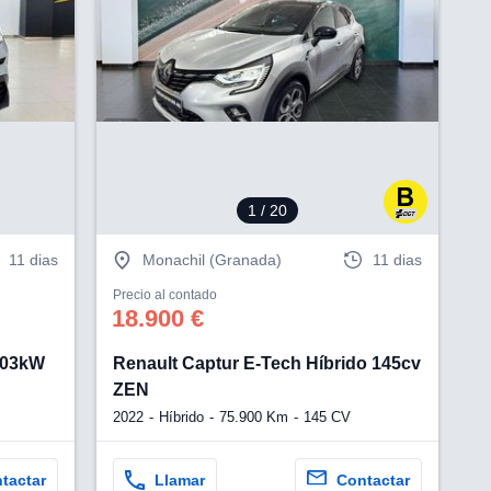
V
1
/ 20
11 dias
Monachil (Granada)
11 dias
Precio al contado
18.900 €
103kW
Renault Captur E-Tech Híbrido 145cv
ZEN
2022
Híbrido
75.900 Km
145 CV
tactar
Llamar
Contactar