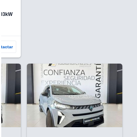
103kW
tactar
V