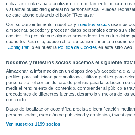
utilizarán cookies para analizar el comportamiento ni para most
visualizar publicidad general no personalizada. Puedes rechazar
de este abono pulsando el botón "Rechazar".
Ubicación
Con su consentimiento, nosotros y
nuestros socios
usamos cooki
almacenar, acceder y procesar datos personales como su visita e
Población o CP
Provincia
Monachil (G
cookies. Es posible que algunos proveedores traten tus datos pe
oponerte. Para ello, puede retirar su consentimiento u oponerse
Precio
"Configurar"
o en nuestra
Política de Cookies
en este sitio web.
25.900 €
Radio
Nosotros y nuestros socios hacemos el siguiente trata
Renault Symbi
(140cv) techn
Almacenar la información en un dispositivo y/o acceder a ella, 
perfiles para publicidad personalizada, utilizar perfiles para sele
2025
Híbrido
32
Todo el país
personalizar el contenido, uso de perfiles para la selección de c
medir el rendimiento del contenido, comprender al público a tra
Solo anuncios de Península y
procedentes de diferentes fuentes, desarrollo y mejora de los se
Llamar
Baleares
contenido.
Datos de localización geográfica precisa e identificación mediant
personalizados, medición de publicidad y contenido, investigació
Nuevos en stock
Ver nuestros 1199 socios