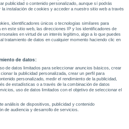
rar publicidad o contenido personalizado, aunque sí podrás
 la instalación de cookies y acceder a nuestro sitio web a través
1
/ 25
1
/ 25
es, identificadores únicos o tecnologías similares para
n este sitio web, las direcciones IP y los identificadores de
ranada)
9 horas
Monachil (Granada)
rsonales en virtud de un interés legítimo, algo a lo que puedes
 al tratamiento de datos en cualquier momento haciendo clic en
Precio
25.900 €
miento de datos:
oz mildhybrid 103kW
Renault Symbioz mildhybrid 
o
(140cv) techno
uso de datos limitados para seleccionar anuncios básicos, crear
ccionar la publicidad personalizada, crear un perfil para
.200 Km
140 CV
2025
Híbrido
32.200 Km
140 CV
ontenido personalizado, medir el rendimiento de la publicidad,
vés de estadísticas o a través de la combinación de datos
rvicios, uso de datos limitados con el objetivo de seleccionar el
Contactar
Llamar
Con
e análisis de dispositivos, publicidad y contenido
n de audiencia y desarrollo de servicios.