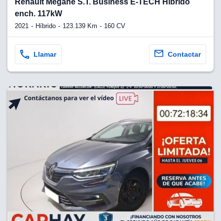
Renault Megane S.T. Business E-TECH Híbrido
ench. 117kW
2021
Híbrido
123.139 Km
160 CV
Llamar
Contactar