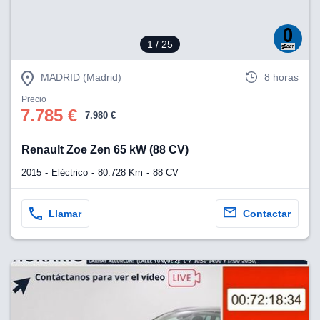
1
/ 25
MADRID (Madrid)
8 horas
Precio
7.785 €
7.980 €
Renault Zoe Zen 65 kW (88 CV)
2015
Eléctrico
80.728 Km
88 CV
Llamar
Contactar