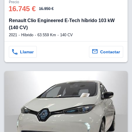
os para
Precio
anuncios
16.745 €
16.950 €
 perfiles
ad
Renault Clio Engineered E-Tech híbrido 103 kW
 utilizar
(140 CV)
seleccionar la
rsonalizada,
2021
Híbrido
63.559 Km
140 CV
l para
el contenido,
s para la
Llamar
Contactar
 contenido
, medir el
e la
edir el
el contenido,
 público a
adísticas o a
 combinación
cedentes de
entes,
mejora de los
o de datos
 el objetivo
r el