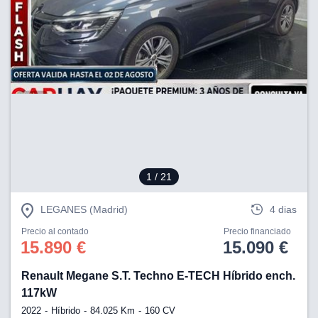
1
/ 21
LEGANES (Madrid)
4 dias
Precio al contado
Precio financiado
15.890 €
15.090 €
Renault Megane S.T. Techno E-TECH Híbrido ench.
117kW
2022
Híbrido
84.025 Km
160 CV