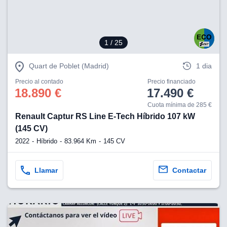
1
/ 25
Quart de Poblet (Madrid)
1 dia
Precio al contado
Precio financiado
18.890 €
17.490 €
Cuota mínima de 285 €
Renault Captur RS Line E-Tech Híbrido 107 kW
(145 CV)
2022
Híbrido
83.964 Km
145 CV
Llamar
Contactar