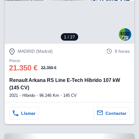
eb, pero no se
okies para
omportamiento
ar publicidad
ersonalizado,
drás
1
/ 27
licidad
rsonalizada.
zar la
MADRID (Madrid)
8 horas
e cookies y
stro sitio
Precio
21.350 €
 de este
22.350 €
do el botón
Renault Arkana RS Line E-Tech Híbrido 107 kW
(145 CV)
ntimiento,
estros socios
2021
Híbrido
96.246 Km
145 CV
ies,
es únicos o
imilares para
Llamar
Contactar
cceder y
os personales
a en este
s direcciones