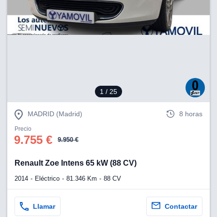
lización
ecisa e
n mediante
spositivos,
contenido
os, medición
 y contenido,
 de audiencia
1
/ 25
e servicios.
 1199 socios
MADRID (Madrid)
8 horas
Precio
9.755 €
9.950 €
Renault Zoe Intens 65 kW (88 CV)
2014
Eléctrico
81.346 Km
88 CV
Llamar
Contactar