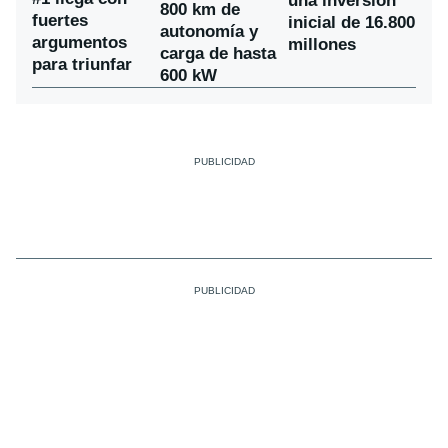
una inversión
800 km de
fuertes
inicial de 16.800
autonomía y
argumentos
millones
carga de hasta
para triunfar
600 kW