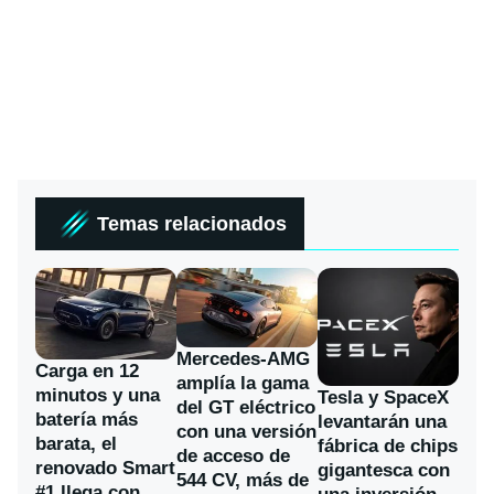
Temas relacionados
Mercedes-AMG
Carga en 12
amplía la gama
minutos y una
Tesla y SpaceX
del GT eléctrico
batería más
levantarán una
con una versión
barata, el
fábrica de chips
de acceso de
renovado Smart
gigantesca con
544 CV, más de
#1 llega con