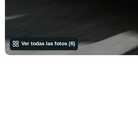
Ver todas las fotos
(
6
)