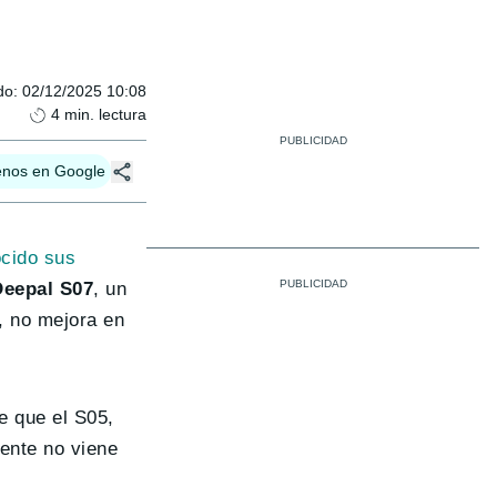
do
:
02/12/2025 10:08
4
min. lectura
enos en Google
cido sus
Deepal S07
, un
, no mejora en
e que el S05,
ente no viene