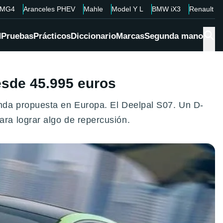
MG4
Aranceles PHEV
Mahle
Model Y L
BMW iX3
Renault 4
d
Pruebas
Prácticos
Diccionario
Marcas
Segunda mano
esde 45.995 euros
nda propuesta en Europa. El Deelpal S07. Un D-
ra lograr algo de repercusión.